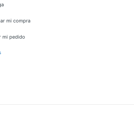
ga
zar mi compra
r mi pedido
s